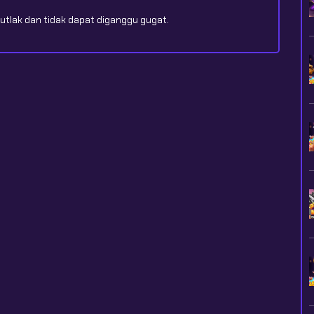
utlak dan tidak dapat diganggu gugat.