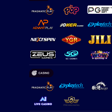
CASINO