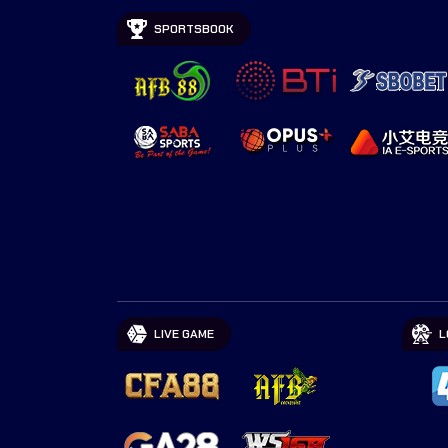
SPORTSBOOK
LIVE GAME
L