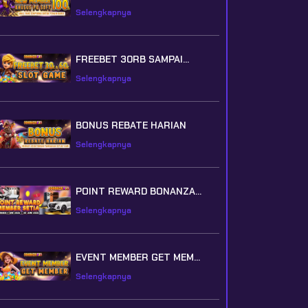
Selengkapnya
FREEBET 30RB SAMPAI...
Selengkapnya
BONUS REBATE HARIAN
Selengkapnya
POINT REWARD BONANZA...
Selengkapnya
EVENT MEMBER GET MEM...
Selengkapnya