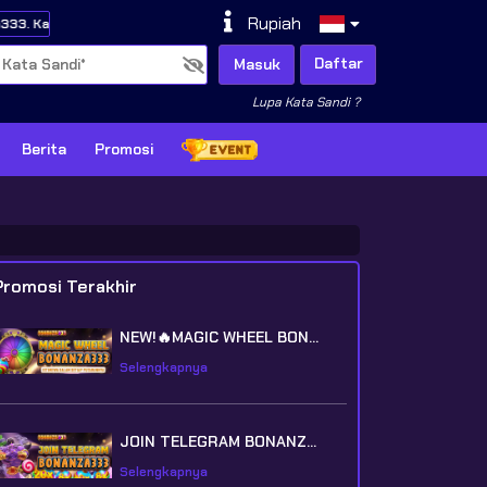
Rupiah
Kami hadir untuk memberikan pengalaman hiburan eksklusif dengan layanan p
Daftar
Masuk
Lupa Kata Sandi ?
Berita
Promosi
Promosi Terakhir
NEW!🔥MAGIC WHEEL BON...
Selengkapnya
JOIN TELEGRAM BONANZ...
Selengkapnya